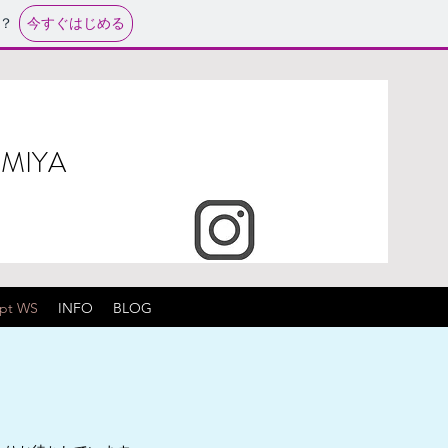
今すぐはじめる
？
OMIYA
Apt WS
INFO
BLOG